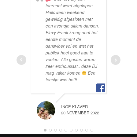
toernooi werd afgelopen
Fr
Halloween weekend
ged
geweldig afgesloten met
on
een avondje ultiem dansen.
vo
Flexy Frank kreeg anaf het
nu
eerste moment de
ge
dansvloer vol en wist het
mi
publiek heel goed aan te
la
voelen. Alle gasten waren
ie
zeer enthousiast.. deze DJ
kw
mag vaker komen
Een
af
feestje was het!!
he
op
aa
fee
INGE KLAVER
20 NOVEMBER 2022
EM KENJ
25 OKTOBE