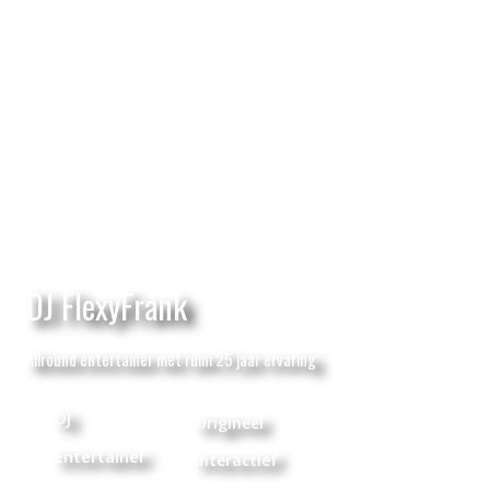
DJ FlexyFrank
Allround entertainer met ruim 25 jaar ervaring
DJ
Origineel
Entertainer
Interactief